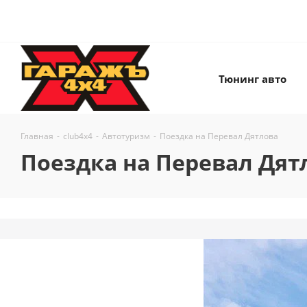
Тюнинг авто
Главная
-
club4x4
-
Автотуризм
-
Поездка на Перевал Дятлова
Поездка на Перевал Дят