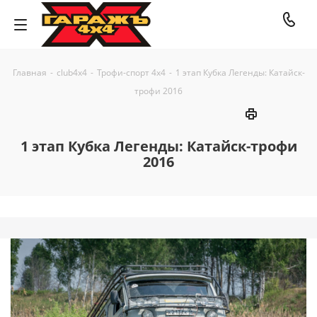
Главная
-
club4x4
-
Трофи-спорт 4х4
-
1 этап Кубка Легенды: Катайск-
трофи 2016
1 этап Кубка Легенды: Катайск-трофи
2016