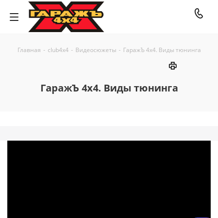
Главная
-
club4x4
-
Видеосюжеты
-
ГаражЪ 4х4. Виды тюнинга
ГаражЪ 4х4. Виды тюнинга