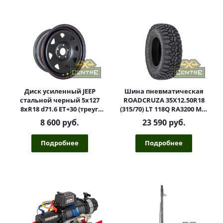
Диск усиленный JEEP
Шина пневматическая
стальной черный 5х127
ROADCRUZA 35X12.50R18
8xR18 d71.6 ET+30 (треуг.
(315/70) LT 118Q RA3200 M/T
мелкий)
POR
8 600 руб.
23 590 руб.
Подробнее
Подробнее