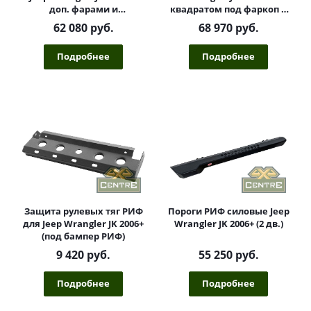
доп. фарами и
квадратом под фаркоп и
центральной защитной
фонарями, стандарт
62 080 руб.
68 970 руб.
дугой
Подробнее
Подробнее
Защита рулевых тяг РИФ
Пороги РИФ силовые Jeep
для Jeep Wrangler JK 2006+
Wrangler JK 2006+ (2 дв.)
(под бампер РИФ)
9 420 руб.
55 250 руб.
Подробнее
Подробнее