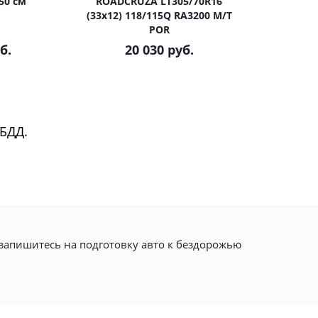
50 см
ROADCRUZA LT305/70R16
(33x12) 118/115Q RA3200 M/T
POR
б.
20 030 руб.
БДД.
 запишитесь на подготовку авто к бездорожью