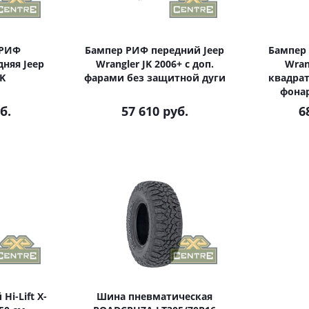
 РИФ
Бампер РИФ передний Jeep
Бампер 
няя Jeep
Wrangler JK 2006+ с доп.
Wran
JK
фарами без защитной дуги
квадрат
фонар
б.
57 610 руб.
6
i-Lift X-
Шина пневматическая