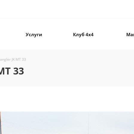
Услуги
Клуб 4х4
Ма
angler JK МТ 33
МТ 33