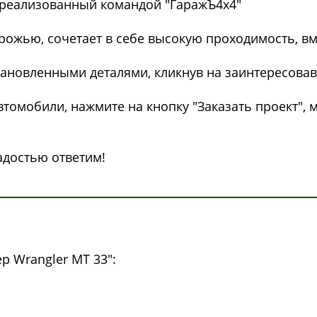
и реализованный командой "ГаражЪ4x4"
ожью, сочетает в себе высокую проходимость, вм
тановленными деталями, кликнув на заинтересова
втомобили, нажмите на кнопку "Заказать проект",
адостью ответим!
 Wrangler МТ 33":