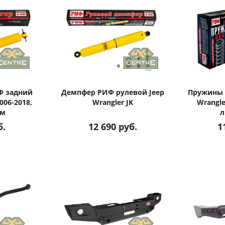
Ф задний
Демпфер РИФ рулевой Jeep
Пружины 
006-2018,
Wrangler JK
Wrangle
мм
л
б.
12 690 руб.
1