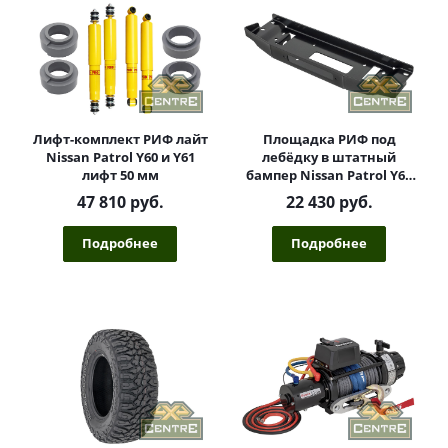
Лифт-комплект РИФ лайт
Площадка РИФ под
Nissan Patrol Y60 и Y61
лебёдку в штатный
лифт 50 мм
бампер Nissan Patrol Y61
2004+
47 810 руб.
22 430 руб.
Подробнее
Подробнее