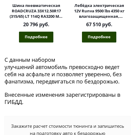
Шина пневматическая
Лебёдка электрическая
ROADCRUZA 33X12.50R17
12V Runva 9500 lbs 4350 кг
(315/65) LT 114Q RA3200 M/T
влагозащищенная,
POR
синтетический трос
20 796 руб.
67 510 руб.
Подробнее
Подробнее
С данным набором
улучшений автомобиль превосходно ведет
себя на асфальте и позволяет уверенно, без
фанатизма, передвигаться по бездорожью.
Внесенные изменения зарегистрированы в
ГИБДД.
Закажите расчет стоимости тюнинга и запишитесь
на подготовку авто к бездорожью