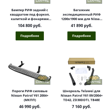
Бампер РИФ задний с
Багажник
квадратом под фаркоп,
экспедиционный РИФ
калиткой и фонарями
1200x1900 мм для Nissan
Nissan Patrol Y61 2004+
Patrol Y60/Y61
104 800 руб.
41 890 руб.
Подробнее
Подробнее
Пороги РИФ силовые
Шноркель Telawei для
Nissan Patrol Y61 2004+
Nissan Patrol Y61 09/2004+
(MКПП)
TD42, ZD30DDTI, TB48E
46 990 руб.
7 160 руб.